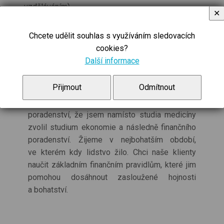
vzděláváním)
✕
Chcete udělit souhlas s využíváním sledovacích
cookies?
Další informace
Proč pracuji ve financích:
Přijmout
Odmítnout
Vidím tak obrovský užitek v kvalitním finančním
poradenství, že jsem namísto studia medicíny
zvolil studium ekonomie a následně finančního
poradenství. Žijeme v nejbohatším období,
ve kterém kdy lidstvo žilo. Chci naše klienty
naučit základním finančním pravidlům, které jim
pomohou dosáhnout zasloužené hojnosti
a bohatství.